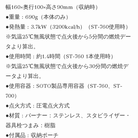
幅160×奥行100×高さ90mm（収納時）
●重量 : 690g（本体のみ）
●発熱量 : 3.7kW（3200kcal/h）（ST-760使用時）
※気温25℃無風状態で点火後から5分間の燃焼デー
タより算出。
●使用時間 : 約1.4時間（ST-760 1本使用時）
※気温25℃無風状態で点火後から30分間の燃焼デ
ータより算出。
●使用容器 : SOTO製品専用容器（ST-760、ST-
700）
●点火方式 : 圧電点火方式
●材質 : バーナー：ステンレス、スタビライザー・
器具栓つまみ：樹脂
●付属品 : 収納ポーチ