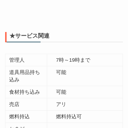
★サービス関連
管理人
7時～19時まで
道具用品持ち
可能
込み
食材持ち込み
可能
売店
アリ
燃料持込
燃料持込可