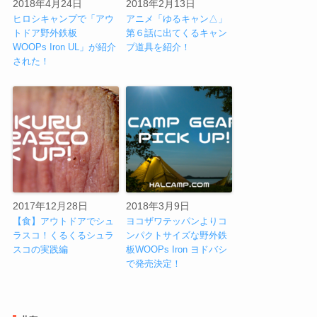
2018年4月24日
2018年2月13日
ヒロシキャンプで「アウ
アニメ「ゆるキャン△」
トドア野外鉄板
第６話に出てくるキャン
WOOPs Iron UL」が紹介
プ道具を紹介！
された！
2017年12月28日
2018年3月9日
【食】アウトドアでシュ
ヨコザワテッパンよりコ
ラスコ！くるくるシュラ
ンパクトサイズな野外鉄
スコの実践編
板WOOPs Iron ヨドバシ
で発売決定！