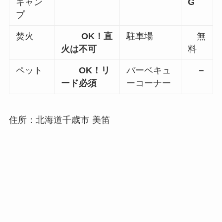
キャン
G
プ
焚火
OK！直
駐車場
無
火は不可
料
ペット
OK！リ
バーベキュ
－
ード必須
ーコーナー
住所：北海道千歳市 美笛