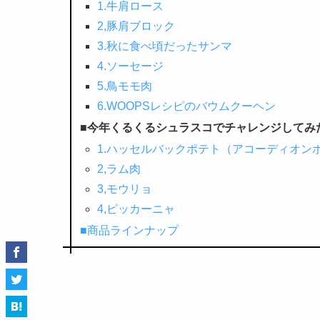
1.牛肩ロース
2,豚肩ブロック
3.秋に食べ頃だったサンマ
4.ソーセージ
5.鳥モモ肉
6.WOOPSレシピのバウムクーヘン
■今年くるくるシュラスコでチャレンジしてみ
1.ハッセルバックポテト（アコーディオン
2,ラム肉
3,モウリョ
4,ピッカーニャ
■商品ラインナップ