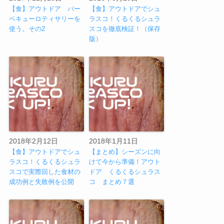
【食】アウトドア バー
【食】アウトドアでシュ
ベキューロティサリーを
ラスコ！くるくるシュラ
使う。その2
スコを徹底検証！（保存
版）
2018年2月12日
2018年1月11日
【食】アウトドアでシュ
【まとめ】シーズンに向
ラスコ！くるくるシュラ
けて今から準備！アウト
スコで実際回した食材の
ドア くるくるシュラス
成功例と失敗例を公開
コ まとめ７選