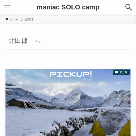
maniac SOLO camp
ホーム
虻田郡
虻田郡
– tag –
未分類